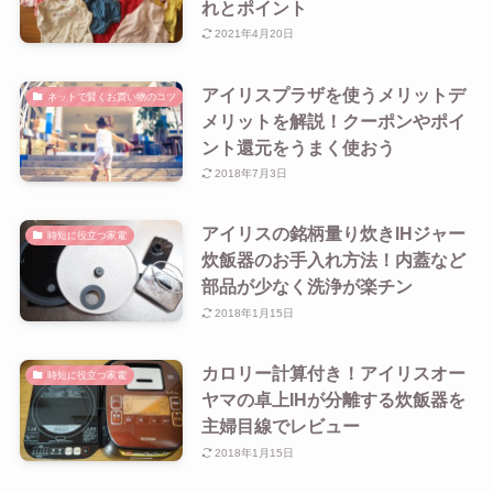
れとポイント
2021年4月20日
アイリスプラザを使うメリットデ
ネットで賢くお買い物のコツ
メリットを解説！クーポンやポイ
ント還元をうまく使おう
2018年7月3日
アイリスの銘柄量り炊きIHジャー
時短に役立つ家電
炊飯器のお手入れ方法！内蓋など
部品が少なく洗浄が楽チン
2018年1月15日
カロリー計算付き！アイリスオー
時短に役立つ家電
ヤマの卓上IHが分離する炊飯器を
主婦目線でレビュー
2018年1月15日