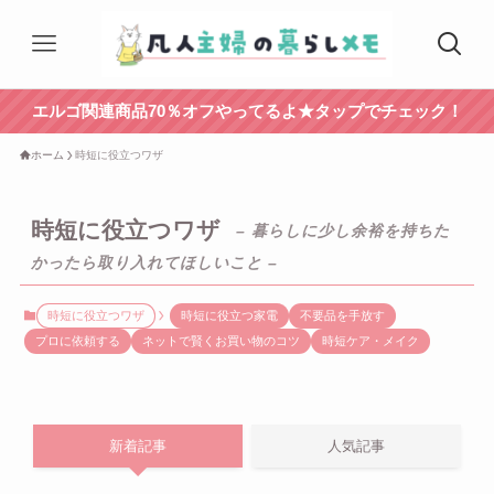
エルゴ関連商品70％オフやってるよ★タップでチェック！
ホーム
時短に役立つワザ
時短に役立つワザ
– 暮らしに少し余裕を持ちた
かったら取り入れてほしいこと –
時短に役立つワザ
時短に役立つ家電
不要品を手放す
プロに依頼する
ネットで賢くお買い物のコツ
時短ケア・メイク
新着記事
人気記事