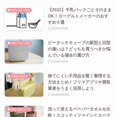
【2022】牛乳パックごとそのまま
時短に役立つ家電
OK！ヨーグルトメーカーのおす
すめ５選
2022年2月4日
ピータッチキューブの新型と旧型
時短に役立つ家電
の違いは？どっちを買うべきか悩
んでいる場合の選び方
2022年2月6日
捨てにくい不用品を賢く整理する
不要品を手放す
方法まとめ！フリマアプリや買取
業者をうまく活用しよう
2019年9月30日
洗って使えるペーパータオルを比
時短に役立つワザ
較！スコッティファインとカーク