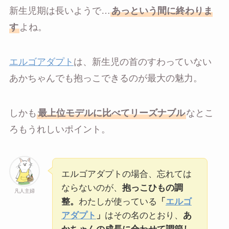
新生児期は長いようで…
あっという間に終わりま
す
よね。
エルゴアダプト
は、新生児の首のすわっていない
あかちゃんでも抱っこできるのが最大の魅力。
しかも
最上位モデルに比べてリーズナブル
なとこ
ろもうれしいポイント。
エルゴアダプトの場合、忘れては
ならないのが、
抱っこひもの調
凡人主婦
整。
わたしが使っている
「
エルゴ
アダプト
」
はその名のとおり、
あ