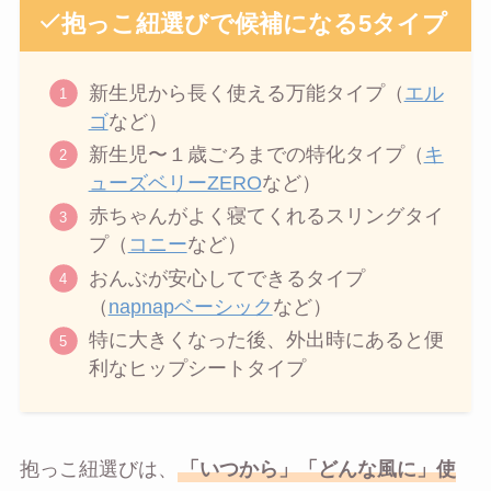
抱っこ紐選びで候補になる5タイプ
新生児から長く使える万能タイプ（
エル
ゴ
など）
新生児〜１歳ごろまでの特化タイプ（
キ
ューズベリーZERO
など）
赤ちゃんがよく寝てくれるスリングタイ
プ（
コニー
など）
おんぶが安心してできるタイプ
（
napnapベーシック
など）
特に大きくなった後、外出時にあると便
利なヒップシートタイプ
抱っこ紐選びは、
「いつから」「どんな風に」使