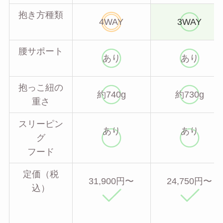
抱き方種類
4WAY
3WAY
腰サポート
あり
あり
抱っこ紐の
約740g
約730g
重さ
スリーピン
あり
あり
グ
フード
定価（税
31,900円〜
24,750円〜
込）