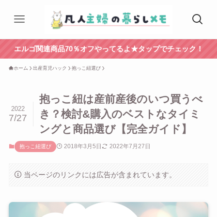
エルゴ関連商品70％オフやってるよ★タップでチェック！
ホーム
出産育児ハック
抱っこ紐選び
抱っこ紐は産前産後のいつ買うべ
2022
き？検討&購入のベストなタイミ
7/27
ングと商品選び【完全ガイド】
2018年3月5日
2022年7月27日
抱っこ紐選び
当ページのリンクには広告が含まれています。