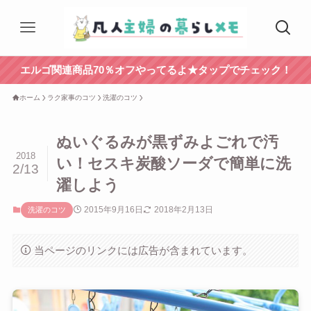
エルゴ関連商品70％オフやってるよ★タップでチェック！
ホーム
ラク家事のコツ
洗濯のコツ
ぬいぐるみが黒ずみよごれで汚
2018
い！セスキ炭酸ソーダで簡単に洗
2/13
濯しよう
2015年9月16日
2018年2月13日
洗濯のコツ
当ページのリンクには広告が含まれています。