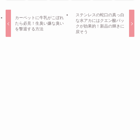
ステンレスの蛇口の真っ白
カーペットに牛乳がこぼれ
な水アカにはクエン酸パッ
たら必見！生臭い嫌な臭い
クが効果的！新品の輝きに
を撃退する方法
戻そう