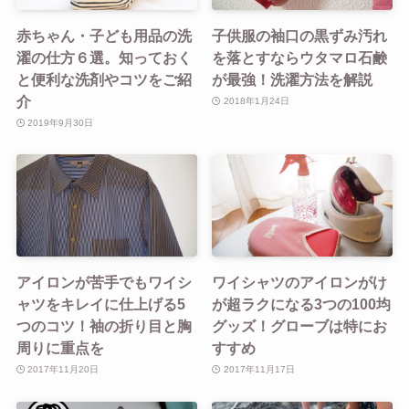
赤ちゃん・子ども用品の洗
子供服の袖口の黒ずみ汚れ
濯の仕方６選。知っておく
を落とすならウタマロ石鹸
と便利な洗剤やコツをご紹
が最強！洗濯方法を解説
介
2018年1月24日
2019年9月30日
アイロンが苦手でもワイシ
ワイシャツのアイロンがけ
ャツをキレイに仕上げる5
が超ラクになる3つの100均
つのコツ！袖の折り目と胸
グッズ！グローブは特にお
周りに重点を
すすめ
2017年11月20日
2017年11月17日