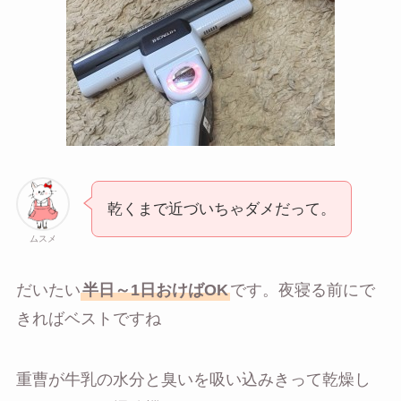
乾くまで近づいちゃダメだって。
ムスメ
だいたい
半日～1日おけばOK
です。夜寝る前にで
きればベストですね
重曹が牛乳の水分と臭いを吸い込みきって乾燥し