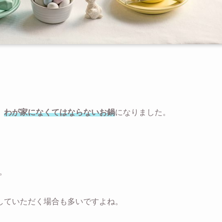
。
、
わが家になくてはならないお鍋
になりました。
。
していただく場合も多いですよね。