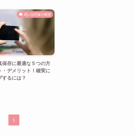
思い出写真の整理
真保存に最適な５つの方
ト・デメリット！確実に
プするには？
1